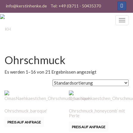
info@kerstinhenke.de
Tel: +49 (0)711 - 50435370
Ohrschmuck
Es werden 1–16 von 21 Ergebnissen angezeigt
Ohrschmuck ‚baroque‘
Ohrschmuck ‚honeycomb‘ mit
Perle
PREIS AUF ANFRAGE
PREIS AUF ANFRAGE