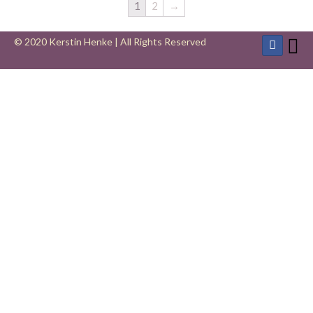
1
2
→
© 2020 Kerstin Henke | All Rights Reserved