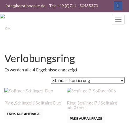
info@kerstinhenke.de
Tel: +49 (0)711 - 50435370
Verlobungsring
Es werden alle 4 Ergebnisse angezeigt
Ring ‚Schlingel / Solitaire Duo‘
Ring ‚Schlingel7 / Solitaire‘
mit 0,06 ct
PREIS AUF ANFRAGE
PREIS AUF ANFRAGE