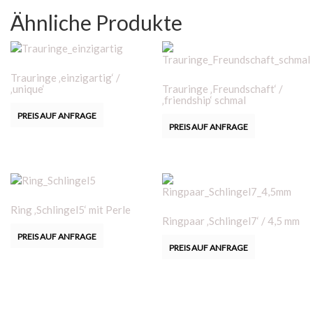
Ähnliche Produkte
Trauringe ‚einzigartig‘ /
‚unique‘
Trauringe ‚Freundschaft‘ /
‚friendship‘ schmal
PREIS AUF ANFRAGE
PREIS AUF ANFRAGE
Ring ‚Schlingel5‘ mit Perle
Ringpaar ‚Schlingel7‘ / 4,5 mm
PREIS AUF ANFRAGE
PREIS AUF ANFRAGE