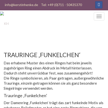
info@kerstinhenke.de
Tel: +49 (0)711 - 50435370
TRAURINGE ‚FUNKELCHEN‘
Das erhabene Muster des einen Ringes hat beim jeweils
zugehörigen Ring einen Abdruck im Metall hinterlassen.
Dadurch steht unverrückbar fest, was zusammengehört!
Die Ringe symbolisieren, als Paar getragen, außergewöhnliche
Trauringe, einzeln getragen können sie als ganz besondere
Siegelringe verwendet werden.
Trauringe ‚Funkelchen‘
Der Damenring ‚Funkelchen‘ trägt das zart funkelnde Motiv als
erhabenes Reliefmuster, er hat eine zarte Ringschiene, die von