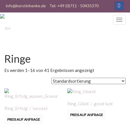
info@kerstinhenke.de
Tel: +49 (0)711 - 50435370
Ringe
Es werden 1–16 von 41 Ergebnissen angezeigt
Ring ‚Glück‘ / ‚good luck‘
Ring ‚Erfolg‘ / ’success‘
PREIS AUF ANFRAGE
PREIS AUF ANFRAGE