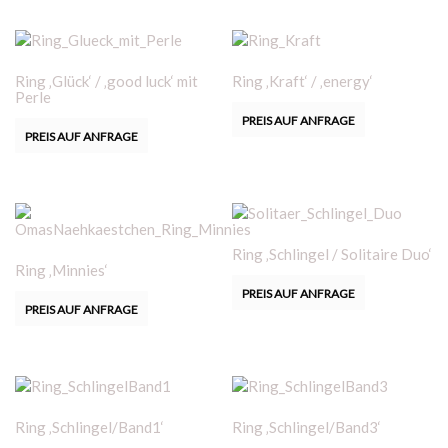
Ring ‚Glück‘ / ‚good luck‘ mit
Ring ‚Kraft‘ / ‚energy‘
Perle
PREIS AUF ANFRAGE
PREIS AUF ANFRAGE
Ring ‚Schlingel / Solitaire Duo‘
Ring ‚Minnies‘
PREIS AUF ANFRAGE
PREIS AUF ANFRAGE
Ring ‚Schlingel/Band1‘
Ring ‚Schlingel/Band3‘