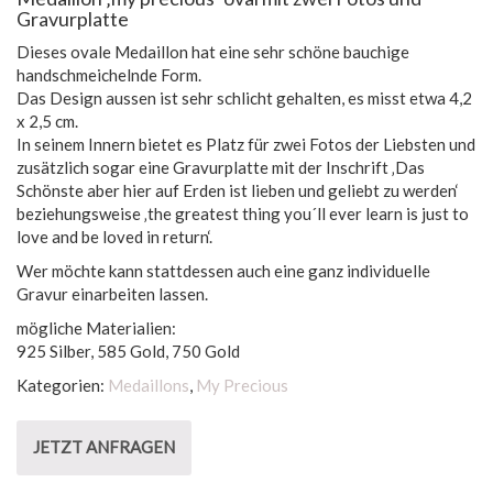
Gravurplatte
Dieses ovale Medaillon hat eine sehr schöne bauchige
handschmeichelnde Form.
Das Design aussen ist sehr schlicht gehalten, es misst etwa 4,2
x 2,5 cm.
In seinem Innern bietet es Platz für zwei Fotos der Liebsten und
zusätzlich sogar eine Gravurplatte mit der Inschrift ‚Das
Schönste aber hier auf Erden ist lieben und geliebt zu werden‘
beziehungsweise ‚the greatest thing you´ll ever learn is just to
love and be loved in return‘.
Wer möchte kann stattdessen auch eine ganz individuelle
Gravur einarbeiten lassen.
mögliche Materialien:
925 Silber, 585 Gold, 750 Gold
Kategorien:
Medaillons
,
My Precious
JETZT ANFRAGEN