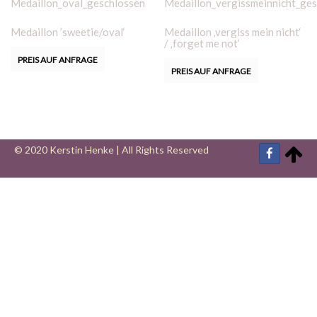
Medaillon ’sweetie/oval‘
Medaillon ‚vergiss mein nicht‘
/ ‚forget me not‘
PREIS AUF ANFRAGE
PREIS AUF ANFRAGE
© 2020 Kerstin Henke | All Rights Reserved