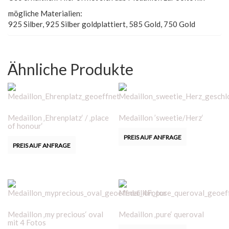
mögliche Materialien:
925 Silber, 925 Silber goldplattiert, 585 Gold, 750 Gold
Ähnliche Produkte
Medaillon ‚Ehrenplatz‘ / ‚place
Medaillon ’sweetie/Herz‘
of honour‘
PREIS AUF ANFRAGE
PREIS AUF ANFRAGE
Medaillon ‚my precious‘ oval
Medaillon ‚pure‘ queroval
mit 4 Fotos