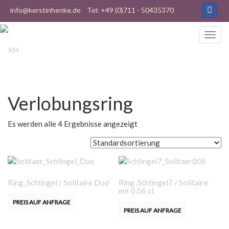
info@kerstinhenke.de
Tel: +49 (0)711 - 50435370
Verlobungsring
Es werden alle 4 Ergebnisse angezeigt
Ring ‚Schlingel / Solitaire Duo‘
Ring ‚Schlingel7 / Solitaire‘
mit 0,06 ct
PREIS AUF ANFRAGE
PREIS AUF ANFRAGE