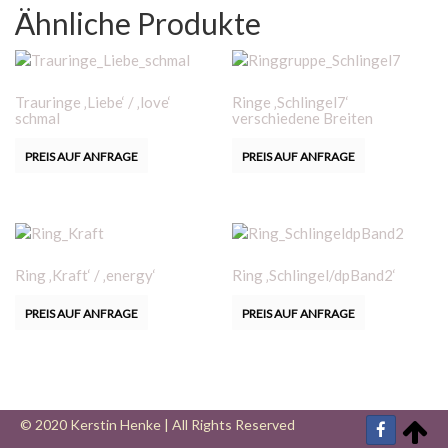
Ähnliche Produkte
Trauringe ‚Liebe‘ / ‚love‘
Ringe ‚Schlingel7‘
schmal
verschiedene Breiten
PREIS AUF ANFRAGE
PREIS AUF ANFRAGE
Ring ‚Kraft‘ / ‚energy‘
Ring ‚Schlingel/dpBand2‘
PREIS AUF ANFRAGE
PREIS AUF ANFRAGE
© 2020 Kerstin Henke | All Rights Reserved